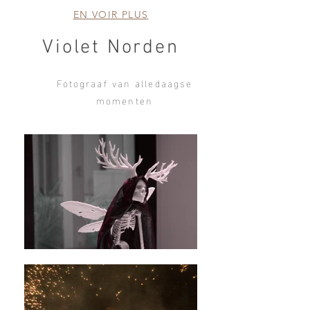
EN VOIR PLUS
Violet Norden
Fotograaf van alledaagse
momenten